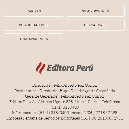
TARIFAS
SUSCRIPCIONES
PUBLICIDAD WEB
OPERADORES
TRANSPARENCIA
Director(e): Félix Alberto Paz Quiroz
Presidente de Directorio: Hugo David Aguirre Castañeda
Gerente General(e): Félix Alberto Paz Quiroz
Editora Perú Av. Alfonso Ugarte 873, Lima 1 Central Telefónica
(51-1) 3150400
Informaciones (51-1) 315-0400 anexos 2206 / 2218 / 2298
Empresa Peruana de Servicios Editoriales S.A. RUC 20100072751