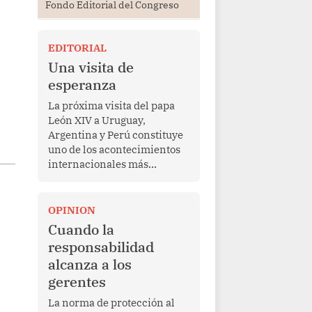
Fondo Editorial del Congreso
EDITORIAL
Una visita de
esperanza
La próxima visita del papa
León XIV a Uruguay,
Argentina y Perú constituye
uno de los acontecimientos
internacionales más
relevantes para América
Latina en los últimos años.
Más allá de su dimensión
OPINION
religiosa, esta gira
Cuando la
representa una oportunidad
responsabilidad
para reafirmar el valor del
alcanza a los
diálogo, fortalecer los
gerentes
vínculos entre los pueblos y
proyectar una imagen de
La norma de protección al
cooperación en una región