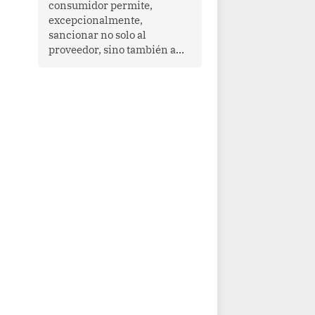
consumidor permite,
que enfrenta desafíos en
excepcionalmente,
materia de desarrollo,
sancionar no solo al
cohesión social y
proveedor, sino también a
gobernabilidad.
las personas naturales que
ejercen su dirección,
gerencia o administración,
siempre que estas personas
hayan participado con dolo o
culpa inexcusable en el
planeamiento, la realización
o la ejecución de la
infracción. En un caso
reciente, Indecopi sancionó
al gerente de un proveedor
de servicios de
entretenimiento por la
frustrada realización de un
meet and greet con Lionel
Messi, cuya presencia fue
ofrecida, a su vez, por el