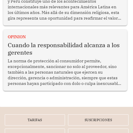
y Perú constituye uno de los acontecimientos
internacionales más relevantes para América Latina en
los últimos años. Más allá de su dimensión religiosa, esta
gira representa una oportunidad para reafirmar el valor
del diálogo, fortalecer los vínculos entre los pueblos y
proyectar una imagen de cooperación en una región que
enfrenta desafíos en materia de desarrollo, cohesión
OPINION
social y gobernabilidad.
Cuando la responsabilidad alcanza a los
gerentes
La norma de protección al consumidor permite,
excepcionalmente, sancionar no solo al proveedor, sino
también a las personas naturales que ejercen su
dirección, gerencia o administración, siempre que estas
personas hayan participado con dolo o culpa inexcusable
en el planeamiento, la realización o la ejecución de la
infracción. En un caso reciente, Indecopi sancionó al
gerente de un proveedor de servicios de entretenimiento
por la frustrada realización de un meet and greet con
Lionel Messi, cuya presencia fue ofrecida, a su vez, por el
gerente de la empresa promotora en una entrevista
TARIFAS
SUSCRIPCIONES
radial.