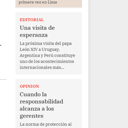
primera vez en Lima
EDITORIAL
Una visita de
esperanza
.
La próxima visita del papa
León XIV a Uruguay,
Argentina y Perú constituye
uno de los acontecimientos
internacionales más
relevantes para América
Latina en los últimos años.
Más allá de su dimensión
OPINION
religiosa, esta gira
Cuando la
representa una oportunidad
responsabilidad
para reafirmar el valor del
alcanza a los
diálogo, fortalecer los
gerentes
vínculos entre los pueblos y
proyectar una imagen de
La norma de protección al
cooperación en una región