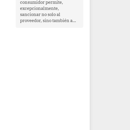
consumidor permite,
que enfrenta desafíos en
excepcionalmente,
materia de desarrollo,
sancionar no solo al
cohesión social y
proveedor, sino también a
gobernabilidad.
las personas naturales que
ejercen su dirección,
gerencia o administración,
siempre que estas personas
hayan participado con dolo o
culpa inexcusable en el
planeamiento, la realización
o la ejecución de la
infracción. En un caso
reciente, Indecopi sancionó
al gerente de un proveedor
de servicios de
entretenimiento por la
frustrada realización de un
meet and greet con Lionel
Messi, cuya presencia fue
ofrecida, a su vez, por el