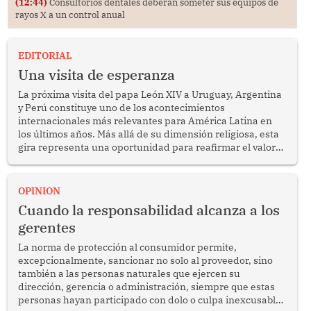
(12:44)
Consultorios dentales deberán someter sus equipos de
rayos X a un control anual
EDITORIAL
Una visita de esperanza
La próxima visita del papa León XIV a Uruguay, Argentina
y Perú constituye uno de los acontecimientos
internacionales más relevantes para América Latina en
los últimos años. Más allá de su dimensión religiosa, esta
gira representa una oportunidad para reafirmar el valor
del diálogo, fortalecer los vínculos entre los pueblos y
proyectar una imagen de cooperación en una región que
enfrenta desafíos en materia de desarrollo, cohesión
OPINION
social y gobernabilidad.
Cuando la responsabilidad alcanza a los
gerentes
La norma de protección al consumidor permite,
excepcionalmente, sancionar no solo al proveedor, sino
también a las personas naturales que ejercen su
dirección, gerencia o administración, siempre que estas
personas hayan participado con dolo o culpa inexcusable