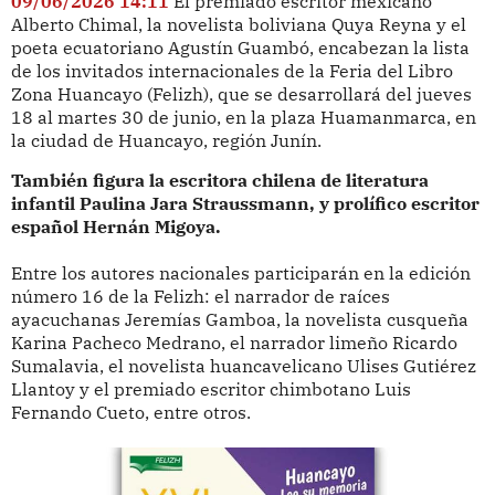
09/06/2026 14:11
El premiado escritor mexicano
Alberto Chimal, la novelista boliviana Quya Reyna y el
poeta ecuatoriano Agustín Guambó, encabezan la lista
de los invitados internacionales de la Feria del Libro
Zona Huancayo (Felizh), que se desarrollará del jueves
18 al martes 30 de junio, en la plaza Huamanmarca, en
la ciudad de Huancayo, región Junín.
También figura la escritora chilena de literatura
infantil Paulina Jara Straussmann, y prolífico escritor
español Hernán Migoya.
Entre los autores nacionales participarán en la edición
número 16 de la Felizh: el narrador de raíces
ayacuchanas Jeremías Gamboa, la novelista cusqueña
Karina Pacheco Medrano, el narrador limeño Ricardo
Sumalavia, el novelista huancavelicano Ulises Gutiérez
Llantoy y el premiado escritor chimbotano Luis
Fernando Cueto, entre otros.