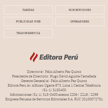
TARIFAS
SUSCRIPCIONES
PUBLICIDAD WEB
OPERADORES
TRANSPARENCIA
Director(e): Félix Alberto Paz Quiroz
Presidente de Directorio: Hugo David Aguirre Castañeda
Gerente General(e): Félix Alberto Paz Quiroz
Editora Perú Av. Alfonso Ugarte 873, Lima 1 Central Telefónica
(51-1) 3150400
Informaciones (51-1) 315-0400 anexos 2206 / 2218 / 2298
Empresa Peruana de Servicios Editoriales S.A. RUC 20100072751