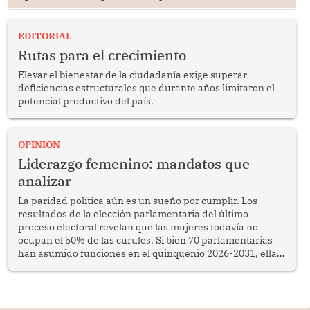
EDITORIAL
Rutas para el crecimiento
Elevar el bienestar de la ciudadanía exige superar
deficiencias estructurales que durante años limitaron el
potencial productivo del país.
OPINION
Liderazgo femenino: mandatos que
analizar
La paridad política aún es un sueño por cumplir. Los
resultados de la elección parlamentaria del último
proceso electoral revelan que las mujeres todavía no
ocupan el 50% de las curules. Si bien 70 parlamentarias
han asumido funciones en el quinquenio 2026-2031, ellas
representan apenas el 36.8% de los 190 integrantes del
nuevo Congreso bicameral (60 senadores y 130
diputados).