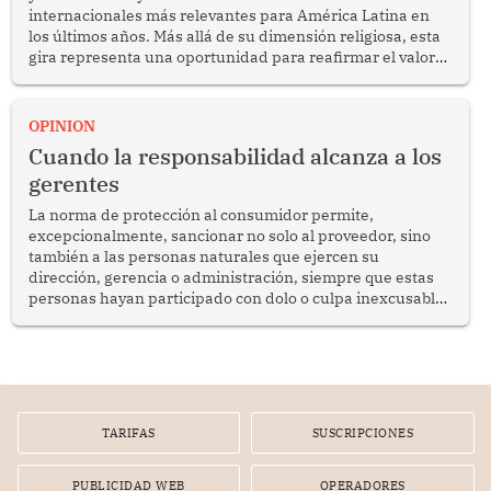
internacionales más relevantes para América Latina en
los últimos años. Más allá de su dimensión religiosa, esta
gira representa una oportunidad para reafirmar el valor
del diálogo, fortalecer los vínculos entre los pueblos y
proyectar una imagen de cooperación en una región que
enfrenta desafíos en materia de desarrollo, cohesión
OPINION
social y gobernabilidad.
Cuando la responsabilidad alcanza a los
gerentes
La norma de protección al consumidor permite,
excepcionalmente, sancionar no solo al proveedor, sino
también a las personas naturales que ejercen su
dirección, gerencia o administración, siempre que estas
personas hayan participado con dolo o culpa inexcusable
en el planeamiento, la realización o la ejecución de la
infracción. En un caso reciente, Indecopi sancionó al
gerente de un proveedor de servicios de entretenimiento
por la frustrada realización de un meet and greet con
Lionel Messi, cuya presencia fue ofrecida, a su vez, por el
gerente de la empresa promotora en una entrevista
TARIFAS
SUSCRIPCIONES
radial.
PUBLICIDAD WEB
OPERADORES