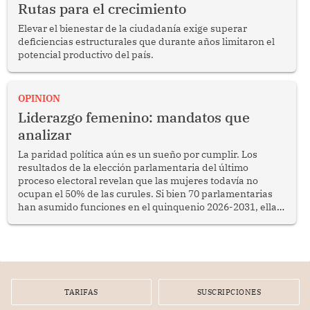
Rutas para el crecimiento
Elevar el bienestar de la ciudadanía exige superar
deficiencias estructurales que durante años limitaron el
potencial productivo del país.
OPINION
Liderazgo femenino: mandatos que
analizar
La paridad política aún es un sueño por cumplir. Los
resultados de la elección parlamentaria del último
proceso electoral revelan que las mujeres todavía no
ocupan el 50% de las curules. Si bien 70 parlamentarias
han asumido funciones en el quinquenio 2026-2031, ellas
representan apenas el 36.8% de los 190 integrantes del
nuevo Congreso bicameral (60 senadores y 130
diputados).
TARIFAS
SUSCRIPCIONES