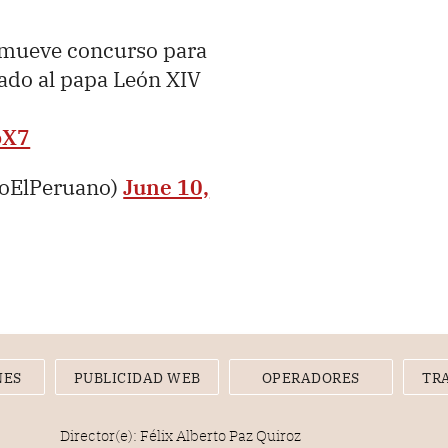
romueve concurso para
cado al papa León XIV
oX7
ioElPeruano)
June 10,
NES
PUBLICIDAD WEB
OPERADORES
TR
Director(e): Félix Alberto Paz Quiroz