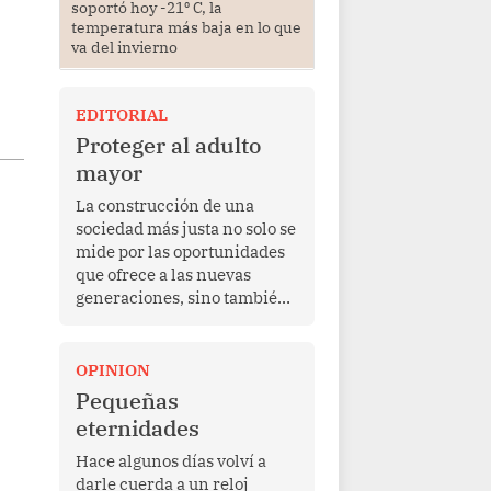
soportó hoy -21⁰ C, la
temperatura más baja en lo que
va del invierno
EDITORIAL
Proteger al adulto
mayor
La construcción de una
sociedad más justa no solo se
mide por las oportunidades
que ofrece a las nuevas
generaciones, sino también
por la manera en que
protege a quienes, después
de una vida de esfuerzo y
OPINION
trabajo, afrontan la vejez en
Pequeñas
condiciones de
eternidades
vulnerabilidad. El anuncio
formulado por la presidenta
Hace algunos días volví a
de la república, Keiko
darle cuerda a un reloj