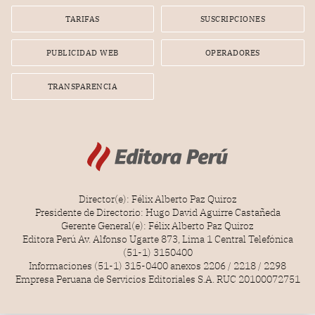
TARIFAS
SUSCRIPCIONES
PUBLICIDAD WEB
OPERADORES
TRANSPARENCIA
Director(e): Félix Alberto Paz Quiroz
Presidente de Directorio: Hugo David Aguirre Castañeda
Gerente General(e): Félix Alberto Paz Quiroz
Editora Perú Av. Alfonso Ugarte 873, Lima 1 Central Telefónica
(51-1) 3150400
Informaciones (51-1) 315-0400 anexos 2206 / 2218 / 2298
Empresa Peruana de Servicios Editoriales S.A. RUC 20100072751