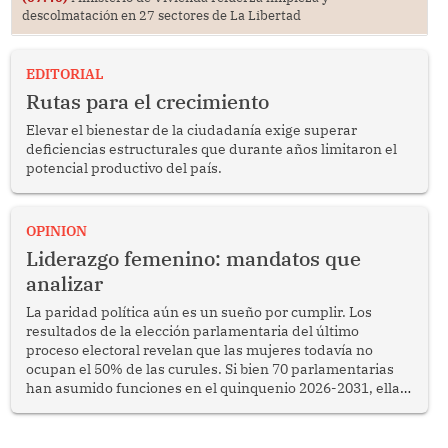
descolmatación en 27 sectores de La Libertad
EDITORIAL
Rutas para el crecimiento
Elevar el bienestar de la ciudadanía exige superar
deficiencias estructurales que durante años limitaron el
potencial productivo del país.
OPINION
Liderazgo femenino: mandatos que
analizar
La paridad política aún es un sueño por cumplir. Los
resultados de la elección parlamentaria del último
proceso electoral revelan que las mujeres todavía no
ocupan el 50% de las curules. Si bien 70 parlamentarias
han asumido funciones en el quinquenio 2026-2031, ellas
representan apenas el 36.8% de los 190 integrantes del
nuevo Congreso bicameral (60 senadores y 130
diputados).