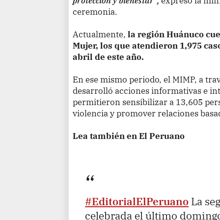
protección y bienestar”,
expresó la mini
ceremonia.
Actualmente,
la región Huánuco cue
Mujer, los que atendieron 1,975 cas
abril de este año.
En ese mismo periodo, el MIMP, a tr
desarrolló acciones informativas e i
permitieron sensibilizar a 13,605 pe
violencia y promover relaciones basad
Lea también en El Peruano
#EditorialElPeruano
La seg
celebrada el último domingo