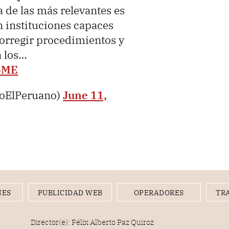
 de las más relevantes es
n instituciones capaces
 corregir procedimientos y
 los…
6ME
ioElPeruano)
June 11,
NES
PUBLICIDAD WEB
OPERADORES
TR
Director(e): Félix Alberto Paz Quiroz