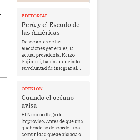
y
EDITORIAL
Perú y el Escudo de
las Américas
Desde antes de las
elecciones generales, la
actual presidenta, Keiko
Fujimori, había anunciado
su voluntad de integrar al
Perú a la iniciativa Escudo
de las Américas, presentada
en marzo de este año por el
OPINION
mandatario estadounidense
Cuando el océano
Donald Trump, con el fin de
avisa
enfrentar al crimen
transnacional organizado y
El Niño no llega de
al tráfico de drogas.
improviso. Antes de que una
quebrada se desborde, una
comunidad quede aislada o