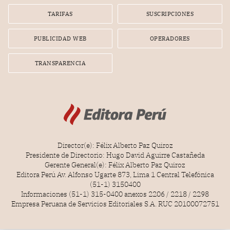
TARIFAS
SUSCRIPCIONES
PUBLICIDAD WEB
OPERADORES
TRANSPARENCIA
Director(e): Félix Alberto Paz Quiroz
Presidente de Directorio: Hugo David Aguirre Castañeda
Gerente General(e): Félix Alberto Paz Quiroz
Editora Perú Av. Alfonso Ugarte 873, Lima 1 Central Telefónica
(51-1) 3150400
Informaciones (51-1) 315-0400 anexos 2206 / 2218 / 2298
Empresa Peruana de Servicios Editoriales S.A. RUC 20100072751