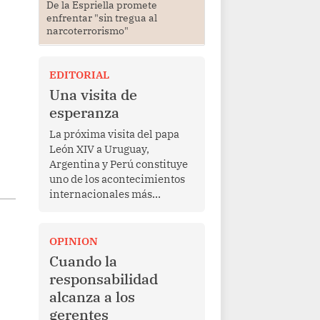
De la Espriella promete
enfrentar "sin tregua al
narcoterrorismo"
EDITORIAL
Una visita de
esperanza
La próxima visita del papa
León XIV a Uruguay,
Argentina y Perú constituye
uno de los acontecimientos
internacionales más
relevantes para América
Latina en los últimos años.
Más allá de su dimensión
OPINION
religiosa, esta gira
Cuando la
representa una oportunidad
responsabilidad
para reafirmar el valor del
alcanza a los
diálogo, fortalecer los
gerentes
vínculos entre los pueblos y