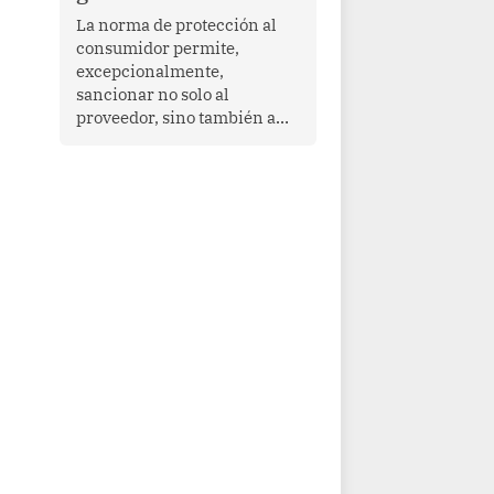
proyectar una imagen de
La norma de protección al
cooperación en una región
consumidor permite,
que enfrenta desafíos en
excepcionalmente,
materia de desarrollo,
sancionar no solo al
cohesión social y
proveedor, sino también a
gobernabilidad.
las personas naturales que
ejercen su dirección,
gerencia o administración,
siempre que estas personas
hayan participado con dolo o
culpa inexcusable en el
planeamiento, la realización
o la ejecución de la
infracción. En un caso
reciente, Indecopi sancionó
al gerente de un proveedor
de servicios de
entretenimiento por la
frustrada realización de un
meet and greet con Lionel
Messi, cuya presencia fue