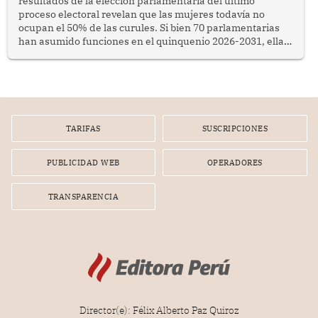
resultados de la elección parlamentaria del último
proceso electoral revelan que las mujeres todavía no
ocupan el 50% de las curules. Si bien 70 parlamentarias
han asumido funciones en el quinquenio 2026-2031, ellas
representan apenas el 36.8% de los 190 integrantes del
nuevo Congreso bicameral (60 senadores y 130
diputados).
TARIFAS
SUSCRIPCIONES
PUBLICIDAD WEB
OPERADORES
TRANSPARENCIA
Director(e): Félix Alberto Paz Quiroz