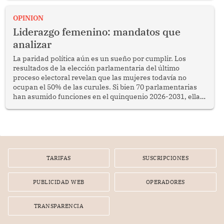
OPINION
Liderazgo femenino: mandatos que
analizar
La paridad política aún es un sueño por cumplir. Los
resultados de la elección parlamentaria del último
proceso electoral revelan que las mujeres todavía no
ocupan el 50% de las curules. Si bien 70 parlamentarias
han asumido funciones en el quinquenio 2026-2031, ellas
representan apenas el 36.8% de los 190 integrantes del
nuevo Congreso bicameral (60 senadores y 130
diputados).
TARIFAS
SUSCRIPCIONES
PUBLICIDAD WEB
OPERADORES
TRANSPARENCIA