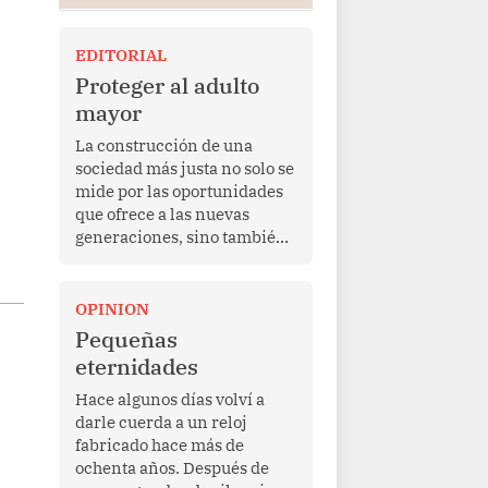
EDITORIAL
Proteger al adulto
mayor
La construcción de una
sociedad más justa no solo se
mide por las oportunidades
que ofrece a las nuevas
generaciones, sino también
por la manera en que
protege a quienes, después
de una vida de esfuerzo y
OPINION
trabajo, afrontan la vejez en
Pequeñas
condiciones de
eternidades
vulnerabilidad. El anuncio
formulado por la presidenta
Hace algunos días volví a
de la república, Keiko
darle cuerda a un reloj
Fujimori, de incrementar de
fabricado hace más de
350 a 700 soles bimestrales
ochenta años. Después de