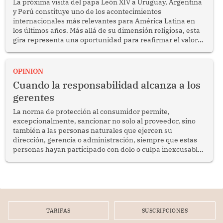
La próxima visita del papa León XIV a Uruguay, Argentina
y Perú constituye uno de los acontecimientos
internacionales más relevantes para América Latina en
los últimos años. Más allá de su dimensión religiosa, esta
gira representa una oportunidad para reafirmar el valor
del diálogo, fortalecer los vínculos entre los pueblos y
proyectar una imagen de cooperación en una región que
enfrenta desafíos en materia de desarrollo, cohesión
OPINION
social y gobernabilidad.
Cuando la responsabilidad alcanza a los
gerentes
La norma de protección al consumidor permite,
excepcionalmente, sancionar no solo al proveedor, sino
también a las personas naturales que ejercen su
dirección, gerencia o administración, siempre que estas
personas hayan participado con dolo o culpa inexcusable
en el planeamiento, la realización o la ejecución de la
infracción. En un caso reciente, Indecopi sancionó al
gerente de un proveedor de servicios de entretenimiento
por la frustrada realización de un meet and greet con
Lionel Messi, cuya presencia fue ofrecida, a su vez, por el
gerente de la empresa promotora en una entrevista
TARIFAS
SUSCRIPCIONES
radial.