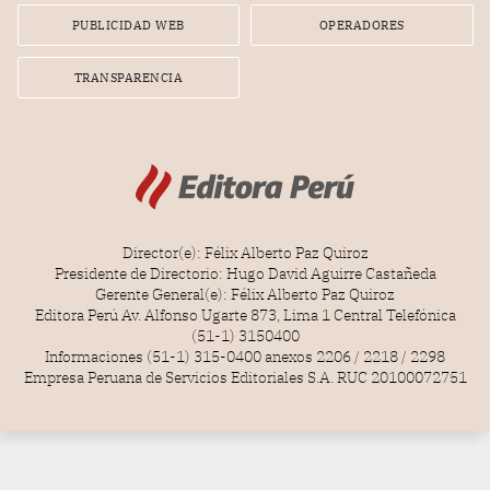
PUBLICIDAD WEB
OPERADORES
TRANSPARENCIA
Director(e): Félix Alberto Paz Quiroz
Presidente de Directorio: Hugo David Aguirre Castañeda
Gerente General(e): Félix Alberto Paz Quiroz
Editora Perú Av. Alfonso Ugarte 873, Lima 1 Central Telefónica
(51-1) 3150400
Informaciones (51-1) 315-0400 anexos 2206 / 2218 / 2298
Empresa Peruana de Servicios Editoriales S.A. RUC 20100072751