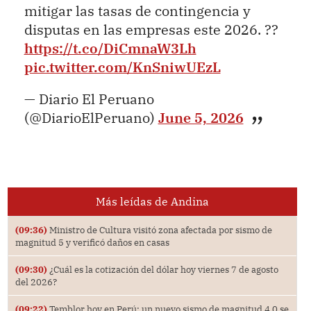
mitigar las tasas de contingencia y
disputas en las empresas este 2026. ??
https://t.co/DiCmnaW3Lh
pic.twitter.com/KnSniwUEzL
— Diario El Peruano
(@DiarioElPeruano)
June 5, 2026
Más leídas de Andina
(09:36)
Ministro de Cultura visitó zona afectada por sismo de
magnitud 5 y verificó daños en casas
(09:30)
¿Cuál es la cotización del dólar hoy viernes 7 de agosto
del 2026?
(09:22)
Temblor hoy en Perú: un nuevo sismo de magnitud 4.0 se