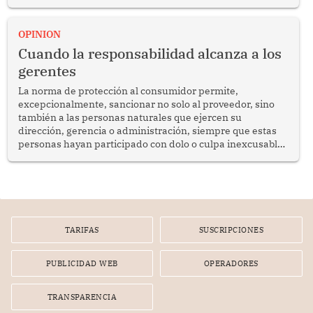
del diálogo, fortalecer los vínculos entre los pueblos y
proyectar una imagen de cooperación en una región que
enfrenta desafíos en materia de desarrollo, cohesión
OPINION
social y gobernabilidad.
Cuando la responsabilidad alcanza a los
gerentes
La norma de protección al consumidor permite,
excepcionalmente, sancionar no solo al proveedor, sino
también a las personas naturales que ejercen su
dirección, gerencia o administración, siempre que estas
personas hayan participado con dolo o culpa inexcusable
en el planeamiento, la realización o la ejecución de la
infracción. En un caso reciente, Indecopi sancionó al
gerente de un proveedor de servicios de entretenimiento
por la frustrada realización de un meet and greet con
Lionel Messi, cuya presencia fue ofrecida, a su vez, por el
gerente de la empresa promotora en una entrevista
TARIFAS
SUSCRIPCIONES
radial.
PUBLICIDAD WEB
OPERADORES
TRANSPARENCIA