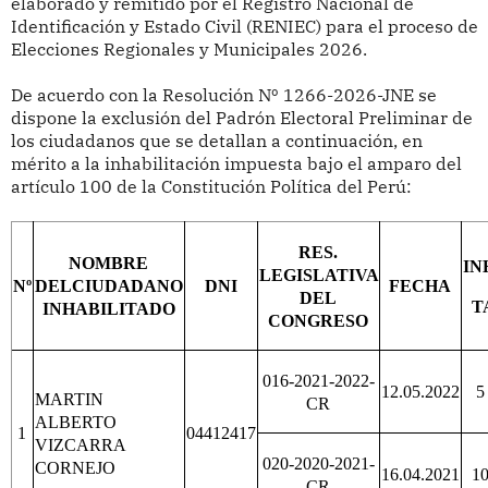
elaborado y remitido por el Registro Nacional de
Identificación y Estado Civil (RENIEC) para el proceso de
Elecciones Regionales y Municipales 2026.
De acuerdo con la Resolución Nº 1266-2026-JNE se
dispone la exclusión del Padrón Electoral Preliminar de
los ciudadanos que se detallan a continuación, en
mérito a la inhabilitación impuesta bajo el amparo del
artículo 100 de la Constitución Política del Perú:
RES.
NOMBRE
IN
LEGISLATIVA
Nº
DELCIUDADANO
DNI
FECHA
DEL
T
INHABILITADO
CONGRESO
016-2021-2022-
12.05.2022
5
MARTIN
CR
ALBERTO
1
04412417
VIZCARRA
020-2020-2021-
CORNEJO
16.04.2021
1
CR