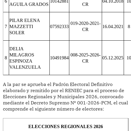
6
10142881
04.10.2018
1
AGUILA GRADOS
CR
PILAR ELENA
019-2020-2021-
7
MAZZETTI
07592333
16.04.2021
8
CR
SOLER
DELIA
MILAGROS
008-2025-2026-
8
10491984
05.12.2025
1
ESPINOZA
CR
VALENZUELA
A la par se aprueba el Padrón Electoral Definitivo
elaborado y remitido por el RENIEC para el proceso de
Elecciones Regionales y Municipales 2026, convocado
mediante el Decreto Supremo Nº 001-2026-PCM, el cual
comprende el siguiente número de electores:
ELECCIONES REGIONALES 2026