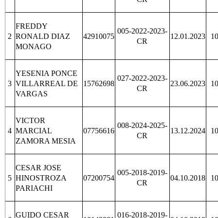
FREDDY
005-2022-2023-
2
RONALD DIAZ
42910075
12.01.2023
1
CR
MONAGO
YESENIA PONCE
027-2022-2023-
3
VILLARREAL DE
15762698
23.06.2023
1
CR
VARGAS
VICTOR
008-2024-2025-
4
MARCIAL
07756616
13.12.2024
1
CR
ZAMORA MESIA
CESAR JOSE
005-2018-2019-
5
HINOSTROZA
07200754
04.10.2018
1
CR
PARIACHI
GUIDO CESAR
016-2018-2019-