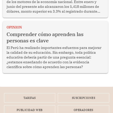
de los motores de la economía nacional. Entre enero y
junio del presente año alcanzaron los 5,418 millones de
dólares, monto superior en 3.3% al registrado durante
similar periodo del 2025. Se trata de un resultado
alentador que confirma la capacidad del sector para
competir en los mercados internacionales y generar
OPINION
oportunidades de desarrollo en diversas regiones del
Comprender cómo aprenden las
país.
personas es clave
El Perú ha realizado importantes esfuerzos para mejorar
la calidad de su educación. Sin embargo, toda política
educativa debería partir de una pregunta esencial:
¿estamos enseñando de acuerdo con la evidencia
científica sobre cómo aprenden las personas?
TARIFAS
SUSCRIPCIONES
PUBLICIDAD WEB
OPERADORES