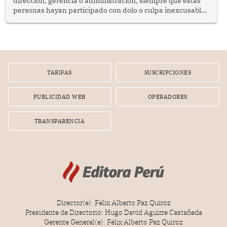
dirección, gerencia o administración, siempre que estas
personas hayan participado con dolo o culpa inexcusable
en el planeamiento, la realización o la ejecución de la
infracción. En un caso reciente, Indecopi sancionó al
gerente de un proveedor de servicios de entretenimiento
por la frustrada realización de un meet and greet con
Lionel Messi, cuya presencia fue ofrecida, a su vez, por el
gerente de la empresa promotora en una entrevista
TARIFAS
SUSCRIPCIONES
radial.
PUBLICIDAD WEB
OPERADORES
TRANSPARENCIA
Director(e): Félix Alberto Paz Quiroz
Presidente de Directorio: Hugo David Aguirre Castañeda
Gerente General(e): Félix Alberto Paz Quiroz