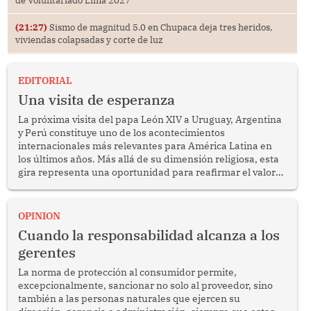
de Voluntariado Lima 2027
(21:27)
Sismo de magnitud 5.0 en Chupaca deja tres heridos,
viviendas colapsadas y corte de luz
EDITORIAL
Una visita de esperanza
La próxima visita del papa León XIV a Uruguay, Argentina
y Perú constituye uno de los acontecimientos
internacionales más relevantes para América Latina en
los últimos años. Más allá de su dimensión religiosa, esta
gira representa una oportunidad para reafirmar el valor
del diálogo, fortalecer los vínculos entre los pueblos y
proyectar una imagen de cooperación en una región que
enfrenta desafíos en materia de desarrollo, cohesión
OPINION
social y gobernabilidad.
Cuando la responsabilidad alcanza a los
gerentes
La norma de protección al consumidor permite,
excepcionalmente, sancionar no solo al proveedor, sino
también a las personas naturales que ejercen su