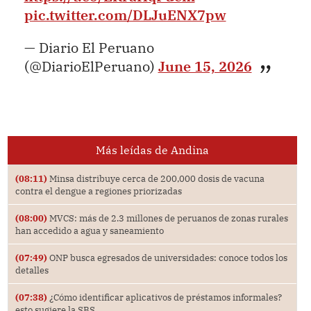
pic.twitter.com/DLJuENX7pw
— Diario El Peruano
(@DiarioElPeruano)
June 15, 2026
Más leídas de Andina
(08:11)
Minsa distribuye cerca de 200,000 dosis de vacuna
contra el dengue a regiones priorizadas
(08:00)
MVCS: más de 2.3 millones de peruanos de zonas rurales
han accedido a agua y saneamiento
(07:49)
ONP busca egresados de universidades: conoce todos los
detalles
(07:38)
¿Cómo identificar aplicativos de préstamos informales?
esto sugiere la SBS