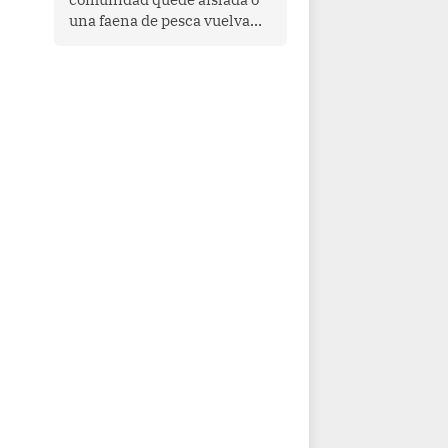
una faena de pesca vuelva
con las redes vacías, el
océano avisa. Hoy las señales
son claras: el Pacífico
tropical se está calentando y
el Perú tiene una ventana
estrecha para prepararse.