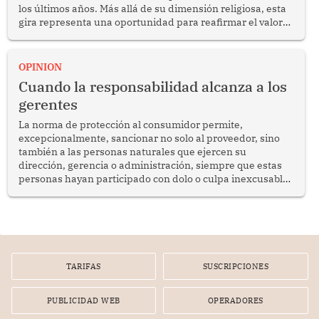
los últimos años. Más allá de su dimensión religiosa, esta
gira representa una oportunidad para reafirmar el valor
del diálogo, fortalecer los vínculos entre los pueblos y
proyectar una imagen de cooperación en una región que
enfrenta desafíos en materia de desarrollo, cohesión
OPINION
social y gobernabilidad.
Cuando la responsabilidad alcanza a los
gerentes
La norma de protección al consumidor permite,
excepcionalmente, sancionar no solo al proveedor, sino
también a las personas naturales que ejercen su
dirección, gerencia o administración, siempre que estas
personas hayan participado con dolo o culpa inexcusable
en el planeamiento, la realización o la ejecución de la
infracción. En un caso reciente, Indecopi sancionó al
gerente de un proveedor de servicios de entretenimiento
por la frustrada realización de un meet and greet con
Lionel Messi, cuya presencia fue ofrecida, a su vez, por el
gerente de la empresa promotora en una entrevista
TARIFAS
SUSCRIPCIONES
radial.
PUBLICIDAD WEB
OPERADORES