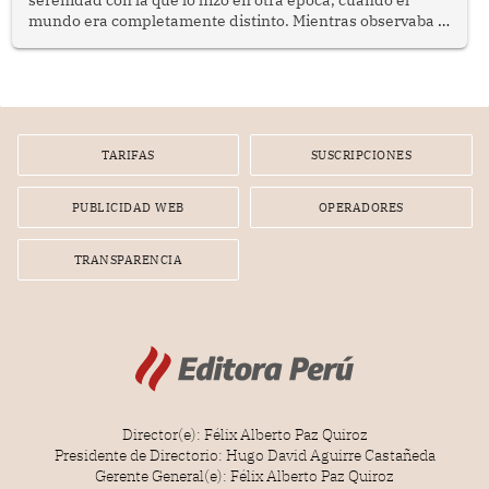
mundo era completamente distinto. Mientras observaba el
lento movimiento de sus agujas pensé que algunas cosas
poseen una misteriosa capacidad para sobrevivir al
tiempo.
TARIFAS
SUSCRIPCIONES
PUBLICIDAD WEB
OPERADORES
TRANSPARENCIA
Director(e): Félix Alberto Paz Quiroz
Presidente de Directorio: Hugo David Aguirre Castañeda
Gerente General(e): Félix Alberto Paz Quiroz