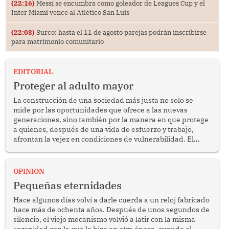
(22:16)
Messi se encumbra como goleador de Leagues Cup y el
Inter Miami vence al Atlético San Luis
(22:03)
Surco: hasta el 11 de agosto parejas podrán inscribirse
para matrimonio comunitario
EDITORIAL
Proteger al adulto mayor
La construcción de una sociedad más justa no solo se
mide por las oportunidades que ofrece a las nuevas
generaciones, sino también por la manera en que protege
a quienes, después de una vida de esfuerzo y trabajo,
afrontan la vejez en condiciones de vulnerabilidad. El
anuncio formulado por la presidenta de la república,
Keiko Fujimori, de incrementar de 350 a 700 soles
bimestrales el subsidio que reciben los beneficiarios del
OPINION
programa Pensión 65 abre una oportunidad para
Pequeñas eternidades
reflexionar sobre la importancia de fortalecer las políticas
públicas dirigidas a los adultos mayores en pobreza.
Hace algunos días volví a darle cuerda a un reloj fabricado
hace más de ochenta años. Después de unos segundos de
silencio, el viejo mecanismo volvió a latir con la misma
serenidad con la que lo hizo en otra época, cuando el