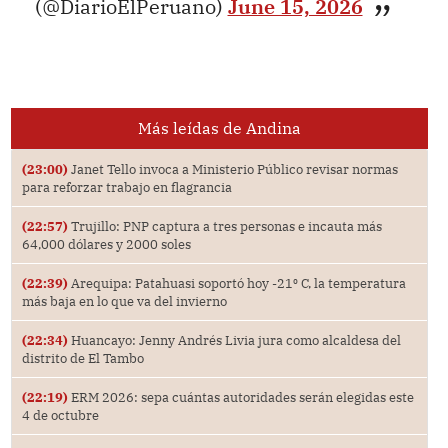
(@DiarioElPeruano)
June 15, 2026
Más leídas de Andina
(23:00)
Janet Tello invoca a Ministerio Público revisar normas
para reforzar trabajo en flagrancia
(22:57)
Trujillo: PNP captura a tres personas e incauta más
64,000 dólares y 2000 soles
(22:39)
Arequipa: Patahuasi soportó hoy -21⁰ C, la temperatura
más baja en lo que va del invierno
(22:34)
Huancayo: Jenny Andrés Livia jura como alcaldesa del
distrito de El Tambo
(22:19)
ERM 2026: sepa cuántas autoridades serán elegidas este
4 de octubre