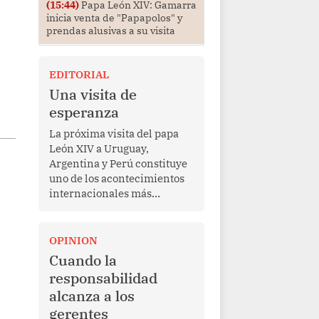
(15:44)
Papa León XIV: Gamarra
inicia venta de "Papapolos" y
prendas alusivas a su visita
EDITORIAL
Una visita de
esperanza
La próxima visita del papa
León XIV a Uruguay,
Argentina y Perú constituye
uno de los acontecimientos
internacionales más
relevantes para América
Latina en los últimos años.
Más allá de su dimensión
OPINION
religiosa, esta gira
Cuando la
representa una oportunidad
responsabilidad
para reafirmar el valor del
alcanza a los
diálogo, fortalecer los
gerentes
vínculos entre los pueblos y