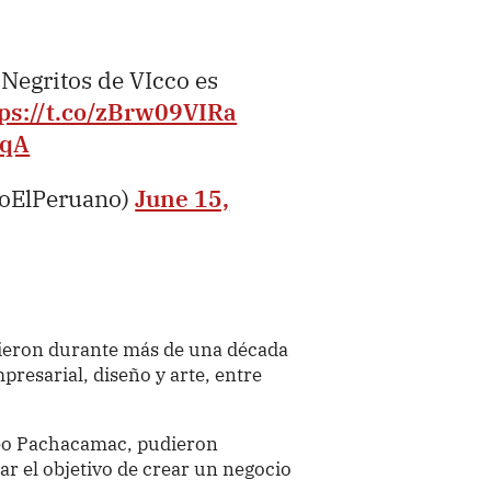
 Negritos de VIcco es
ps://t.co/zBrw09VIRa
TqA
ioElPeruano)
June 15,
ibieron durante más de una década
presarial, diseño y arte, entre
eo Pachacamac, pudieron
ar el objetivo de crear un negocio