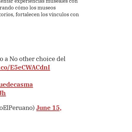
mentar experiencias museales con
strando cómo los museos
torios, fortalecen los vínculos con
 a No other choice del
/t.co/E5eCWACdnI
uedecasma
Jh
ioElPeruano)
June 15,