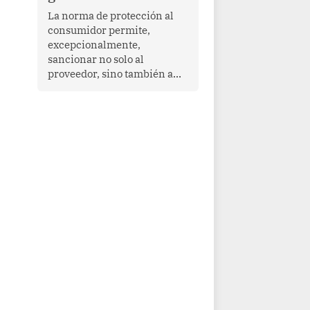
proyectar una imagen de
La norma de protección al
cooperación en una región
consumidor permite,
que enfrenta desafíos en
excepcionalmente,
materia de desarrollo,
sancionar no solo al
cohesión social y
proveedor, sino también a
gobernabilidad.
las personas naturales que
ejercen su dirección,
gerencia o administración,
siempre que estas personas
hayan participado con dolo o
culpa inexcusable en el
planeamiento, la realización
o la ejecución de la
infracción. En un caso
reciente, Indecopi sancionó
al gerente de un proveedor
de servicios de
entretenimiento por la
frustrada realización de un
meet and greet con Lionel
Messi, cuya presencia fue