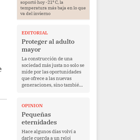
soportó hoy -21⁰ C, la
temperatura más baja en lo que
va del invierno
EDITORIAL
Proteger al adulto
mayor
La construcción de una
sociedad más justa no solo se
e
mide por las oportunidades
que ofrece a las nuevas
generaciones, sino también
por la manera en que
protege a quienes, después
de una vida de esfuerzo y
OPINION
trabajo, afrontan la vejez en
Pequeñas
condiciones de
eternidades
vulnerabilidad. El anuncio
formulado por la presidenta
Hace algunos días volví a
de la república, Keiko
darle cuerda a un reloj