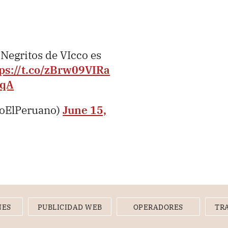
 Negritos de VIcco es
ps://t.co/zBrw09VIRa
TqA
ioElPeruano)
June 15,
NES
PUBLICIDAD WEB
OPERADORES
TR