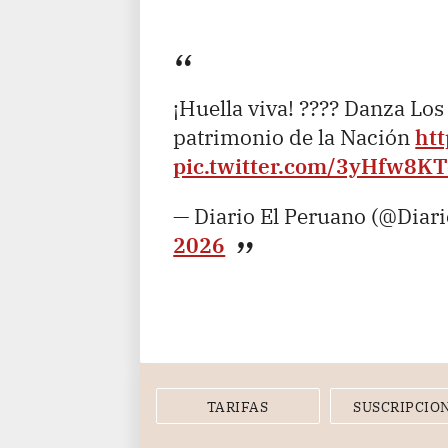
¡Huella viva! ???? Danza Los
patrimonio de la Nación
htt
pic.twitter.com/3yHfw8K
— Diario El Peruano (@Diar
2026
TARIFAS
SUSCRIPCIO