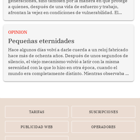
generaciones, sino también por la manera en que protege
a quienes, después de una vida de esfuerzo y trabajo,
afrontan la vejez en condiciones de vulnerabilidad. El
anuncio formulado por la presidenta de la república,
Keiko Fujimori, de incrementar de 350 a 700 soles
bimestrales el subsidio que reciben los beneficiarios del
OPINION
programa Pensión 65 abre una oportunidad para
Pequeñas eternidades
reflexionar sobre la importancia de fortalecer las políticas
públicas dirigidas a los adultos mayores en pobreza.
Hace algunos días volví a darle cuerda a un reloj fabricado
hace más de ochenta años. Después de unos segundos de
silencio, el viejo mecanismo volvió a latir con la misma
serenidad con la que lo hizo en otra época, cuando el
mundo era completamente distinto. Mientras observaba el
lento movimiento de sus agujas pensé que algunas cosas
poseen una misteriosa capacidad para sobrevivir al
tiempo.
TARIFAS
SUSCRIPCIONES
PUBLICIDAD WEB
OPERADORES