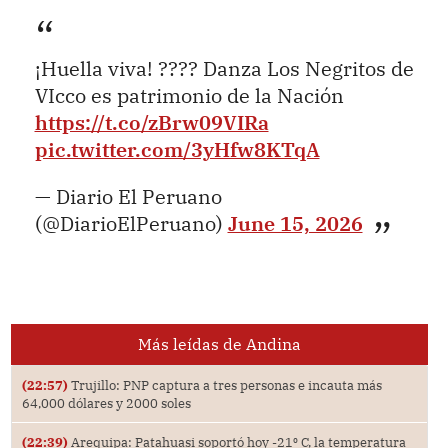
¡Huella viva! ???? Danza Los Negritos de
VIcco es patrimonio de la Nación
https://t.co/zBrw09VIRa
pic.twitter.com/3yHfw8KTqA
— Diario El Peruano
(@DiarioElPeruano)
June 15, 2026
Más leídas de Andina
(22:57)
Trujillo: PNP captura a tres personas e incauta más
64,000 dólares y 2000 soles
(22:39)
Arequipa: Patahuasi soportó hoy -21⁰ C, la temperatura