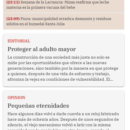
(23:11)
Semana de la Lactancia: Minsa reafirma que leche
materna es la primera vacuna del bebe
(23:09)
Piura: municipalidad erradica desmonte y residuos
sólidos en el humedal Santa Julia
EDITORIAL
Proteger al adulto mayor
La construcción de una sociedad más justa no solo se
mide por las oportunidades que ofrece a las nuevas
generaciones, sino también por la manera en que protege
a quienes, después de una vida de esfuerzo y trabajo,
afrontan la vejez en condiciones de vulnerabilidad. El
anuncio formulado por la presidenta de la república,
Keiko Fujimori, de incrementar de 350 a 700 soles
bimestrales el subsidio que reciben los beneficiarios del
OPINION
programa Pensión 65 abre una oportunidad para
Pequeñas eternidades
reflexionar sobre la importancia de fortalecer las políticas
públicas dirigidas a los adultos mayores en pobreza.
Hace algunos días volví a darle cuerda a un reloj fabricado
hace más de ochenta años. Después de unos segundos de
silencio, el viejo mecanismo volvió a latir con la misma