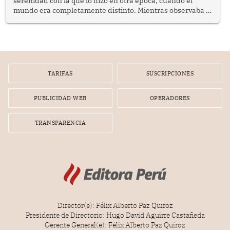
serenidad con la que lo hizo en otra época, cuando el
mundo era completamente distinto. Mientras observaba el
lento movimiento de sus agujas pensé que algunas cosas
poseen una misteriosa capacidad para sobrevivir al
tiempo.
TARIFAS
SUSCRIPCIONES
PUBLICIDAD WEB
OPERADORES
TRANSPARENCIA
Director(e): Félix Alberto Paz Quiroz
Presidente de Directorio: Hugo David Aguirre Castañeda
Gerente General(e): Félix Alberto Paz Quiroz