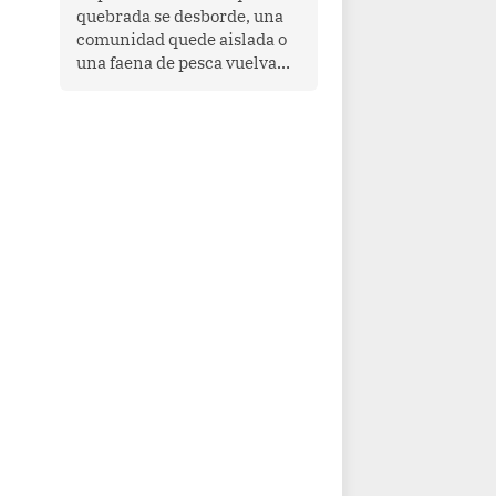
quebrada se desborde, una
comunidad quede aislada o
una faena de pesca vuelva
con las redes vacías, el
océano avisa. Hoy las señales
son claras: el Pacífico
tropical se está calentando y
el Perú tiene una ventana
estrecha para prepararse.