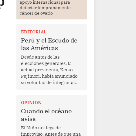
p
apoyo internacional para
detectar tempranamente
cáncer de ovario
EDITORIAL
Perú y el Escudo de
las Américas
Desde antes de las
elecciones generales, la
actual presidenta, Keiko
Fujimori, había anunciado
su voluntad de integrar al
Perú a la iniciativa Escudo
de las Américas, presentada
en marzo de este año por el
OPINION
mandatario estadounidense
Cuando el océano
Donald Trump, con el fin de
avisa
enfrentar al crimen
transnacional organizado y
El Niño no llega de
al tráfico de drogas.
improviso. Antes de que una