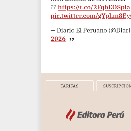
??
https://t.co/2FqbEOSpla
pic.twitter.com/gYpLm8E
— Diario El Peruano (@Diar
2026
TARIFAS
SUSCRIPCIO