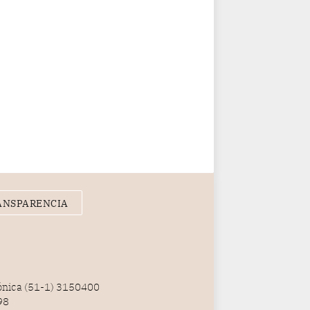
ANSPARENCIA
fónica (51-1) 3150400
98