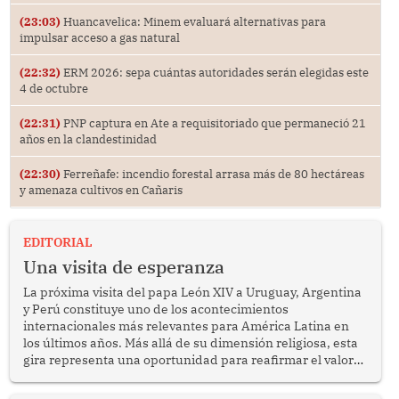
(23:03)
Huancavelica: Minem evaluará alternativas para
impulsar acceso a gas natural
(22:32)
ERM 2026: sepa cuántas autoridades serán elegidas este
4 de octubre
(22:31)
PNP captura en Ate a requisitoriado que permaneció 21
años en la clandestinidad
(22:30)
Ferreñafe: incendio forestal arrasa más de 80 hectáreas
y amenaza cultivos en Cañaris
EDITORIAL
Una visita de esperanza
La próxima visita del papa León XIV a Uruguay, Argentina
y Perú constituye uno de los acontecimientos
internacionales más relevantes para América Latina en
los últimos años. Más allá de su dimensión religiosa, esta
gira representa una oportunidad para reafirmar el valor
del diálogo, fortalecer los vínculos entre los pueblos y
proyectar una imagen de cooperación en una región que