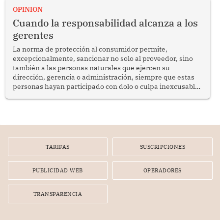
enfrenta desafíos en materia de desarrollo, cohesión
OPINION
social y gobernabilidad.
Cuando la responsabilidad alcanza a los
gerentes
La norma de protección al consumidor permite,
excepcionalmente, sancionar no solo al proveedor, sino
también a las personas naturales que ejercen su
dirección, gerencia o administración, siempre que estas
personas hayan participado con dolo o culpa inexcusable
en el planeamiento, la realización o la ejecución de la
infracción. En un caso reciente, Indecopi sancionó al
gerente de un proveedor de servicios de entretenimiento
por la frustrada realización de un meet and greet con
Lionel Messi, cuya presencia fue ofrecida, a su vez, por el
gerente de la empresa promotora en una entrevista
TARIFAS
SUSCRIPCIONES
radial.
PUBLICIDAD WEB
OPERADORES
TRANSPARENCIA