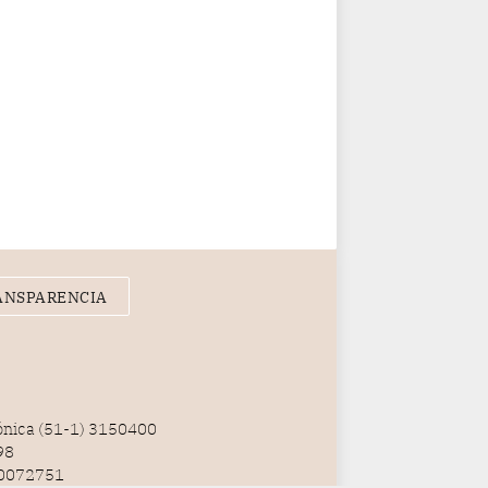
ANSPARENCIA
fónica (51-1) 3150400
98
100072751