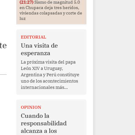
(21:27)
Sismo de magnitud 5.0
en Chupaca deja tres heridos,
viviendas colapsadas y corte de
luz
EDITORIAL
te
Una visita de
esperanza
La próxima visita del papa
León XIV a Uruguay,
Argentina y Perú constituye
uno de los acontecimientos
internacionales más
relevantes para América
Latina en los últimos años.
Más allá de su dimensión
OPINION
religiosa, esta gira
Cuando la
representa una oportunidad
responsabilidad
para reafirmar el valor del
alcanza a los
diálogo, fortalecer los