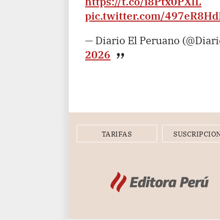
https://t.co/i8Ptx0PXlL
pic.twitter.com/497eR8H
— Diario El Peruano (@Diar
2026
TARIFAS
SUSCRIPCIO