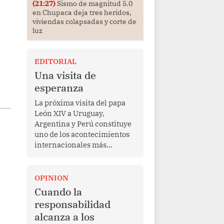
(21:27)
Sismo de magnitud 5.0
en Chupaca deja tres heridos,
viviendas colapsadas y corte de
luz
EDITORIAL
Una visita de
esperanza
La próxima visita del papa
León XIV a Uruguay,
Argentina y Perú constituye
uno de los acontecimientos
internacionales más
relevantes para América
Latina en los últimos años.
Más allá de su dimensión
OPINION
religiosa, esta gira
Cuando la
representa una oportunidad
responsabilidad
para reafirmar el valor del
alcanza a los
diálogo, fortalecer los