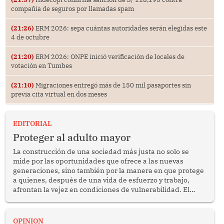
compañía de seguros por llamadas spam
(21:26)
ERM 2026: sepa cuántas autoridades serán elegidas este
4 de octubre
(21:20)
ERM 2026: ONPE inició verificación de locales de
votación en Tumbes
(21:10)
Migraciones entregó más de 150 mil pasaportes sin
previa cita virtual en dos meses
EDITORIAL
Proteger al adulto mayor
La construcción de una sociedad más justa no solo se
mide por las oportunidades que ofrece a las nuevas
generaciones, sino también por la manera en que protege
a quienes, después de una vida de esfuerzo y trabajo,
afrontan la vejez en condiciones de vulnerabilidad. El
anuncio formulado por la presidenta de la república,
Keiko Fujimori, de incrementar de 350 a 700 soles
bimestrales el subsidio que reciben los beneficiarios del
OPINION