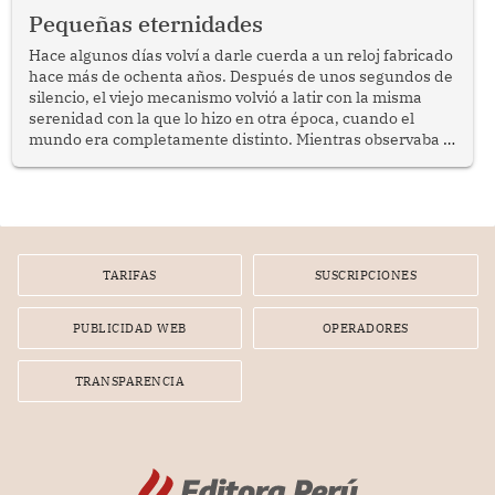
programa Pensión 65 abre una oportunidad para
Pequeñas eternidades
reflexionar sobre la importancia de fortalecer las políticas
públicas dirigidas a los adultos mayores en pobreza.
Hace algunos días volví a darle cuerda a un reloj fabricado
hace más de ochenta años. Después de unos segundos de
silencio, el viejo mecanismo volvió a latir con la misma
serenidad con la que lo hizo en otra época, cuando el
mundo era completamente distinto. Mientras observaba el
lento movimiento de sus agujas pensé que algunas cosas
poseen una misteriosa capacidad para sobrevivir al
tiempo.
TARIFAS
SUSCRIPCIONES
PUBLICIDAD WEB
OPERADORES
TRANSPARENCIA