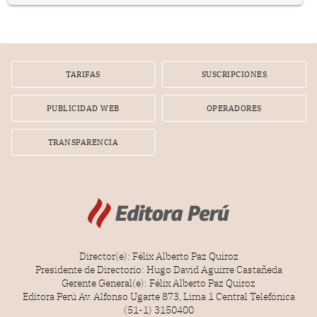
representan apenas el 36.8% de los 190 integrantes del
nuevo Congreso bicameral (60 senadores y 130
diputados).
TARIFAS
SUSCRIPCIONES
PUBLICIDAD WEB
OPERADORES
TRANSPARENCIA
Director(e): Félix Alberto Paz Quiroz
Presidente de Directorio: Hugo David Aguirre Castañeda
Gerente General(e): Félix Alberto Paz Quiroz
Editora Perú Av. Alfonso Ugarte 873, Lima 1 Central Telefónica
(51-1) 3150400