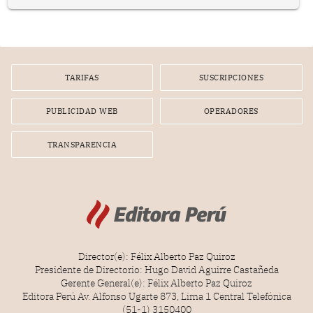
representan apenas el 36.8% de los 190 integrantes del
nuevo Congreso bicameral (60 senadores y 130
diputados).
TARIFAS
SUSCRIPCIONES
PUBLICIDAD WEB
OPERADORES
TRANSPARENCIA
Director(e): Félix Alberto Paz Quiroz
Presidente de Directorio: Hugo David Aguirre Castañeda
Gerente General(e): Félix Alberto Paz Quiroz
Editora Perú Av. Alfonso Ugarte 873, Lima 1 Central Telefónica
(51-1) 3150400