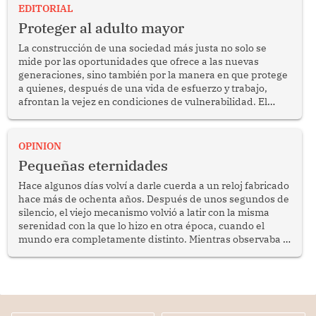
EDITORIAL
Proteger al adulto mayor
La construcción de una sociedad más justa no solo se
mide por las oportunidades que ofrece a las nuevas
generaciones, sino también por la manera en que protege
a quienes, después de una vida de esfuerzo y trabajo,
afrontan la vejez en condiciones de vulnerabilidad. El
anuncio formulado por la presidenta de la república,
Keiko Fujimori, de incrementar de 350 a 700 soles
bimestrales el subsidio que reciben los beneficiarios del
OPINION
programa Pensión 65 abre una oportunidad para
Pequeñas eternidades
reflexionar sobre la importancia de fortalecer las políticas
públicas dirigidas a los adultos mayores en pobreza.
Hace algunos días volví a darle cuerda a un reloj fabricado
hace más de ochenta años. Después de unos segundos de
silencio, el viejo mecanismo volvió a latir con la misma
serenidad con la que lo hizo en otra época, cuando el
mundo era completamente distinto. Mientras observaba el
lento movimiento de sus agujas pensé que algunas cosas
poseen una misteriosa capacidad para sobrevivir al
tiempo.