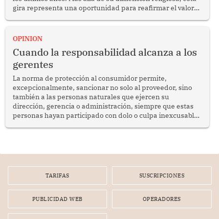
gira representa una oportunidad para reafirmar el valor
del diálogo, fortalecer los vínculos entre los pueblos y
proyectar una imagen de cooperación en una región que
enfrenta desafíos en materia de desarrollo, cohesión
OPINION
social y gobernabilidad.
Cuando la responsabilidad alcanza a los
gerentes
La norma de protección al consumidor permite,
excepcionalmente, sancionar no solo al proveedor, sino
también a las personas naturales que ejercen su
dirección, gerencia o administración, siempre que estas
personas hayan participado con dolo o culpa inexcusable
en el planeamiento, la realización o la ejecución de la
infracción. En un caso reciente, Indecopi sancionó al
gerente de un proveedor de servicios de entretenimiento
por la frustrada realización de un meet and greet con
Lionel Messi, cuya presencia fue ofrecida, a su vez, por el
gerente de la empresa promotora en una entrevista
TARIFAS
SUSCRIPCIONES
radial.
PUBLICIDAD WEB
OPERADORES