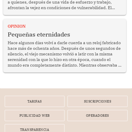
a quienes, después de una vida de esfuerzo y trabajo,
afrontan la vejez en condiciones de vulnerabilidad. El
anuncio formulado por la presidenta de la república,
Keiko Fujimori, de incrementar de 350 a 700 soles
bimestrales el subsidio que reciben los beneficiarios del
OPINION
programa Pensión 65 abre una oportunidad para
Pequeñas eternidades
reflexionar sobre la importancia de fortalecer las políticas
públicas dirigidas a los adultos mayores en pobreza.
Hace algunos días volví a darle cuerda a un reloj fabricado
hace más de ochenta años. Después de unos segundos de
silencio, el viejo mecanismo volvió a latir con la misma
serenidad con la que lo hizo en otra época, cuando el
mundo era completamente distinto. Mientras observaba el
lento movimiento de sus agujas pensé que algunas cosas
poseen una misteriosa capacidad para sobrevivir al
tiempo.
TARIFAS
SUSCRIPCIONES
PUBLICIDAD WEB
OPERADORES
TRANSPARENCIA