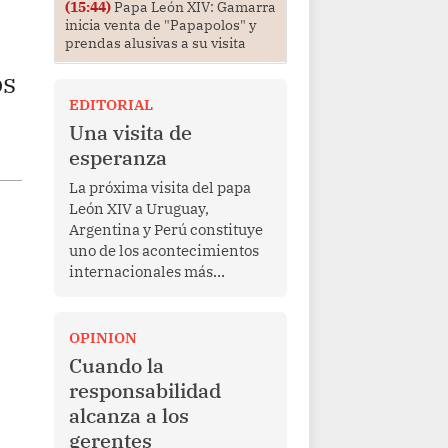
(15:44)
Papa León XIV: Gamarra
inicia venta de "Papapolos" y
prendas alusivas a su visita
os
EDITORIAL
Una visita de
esperanza
La próxima visita del papa
León XIV a Uruguay,
Argentina y Perú constituye
uno de los acontecimientos
internacionales más
relevantes para América
Latina en los últimos años.
Más allá de su dimensión
OPINION
religiosa, esta gira
Cuando la
representa una oportunidad
responsabilidad
para reafirmar el valor del
alcanza a los
diálogo, fortalecer los
gerentes
vínculos entre los pueblos y