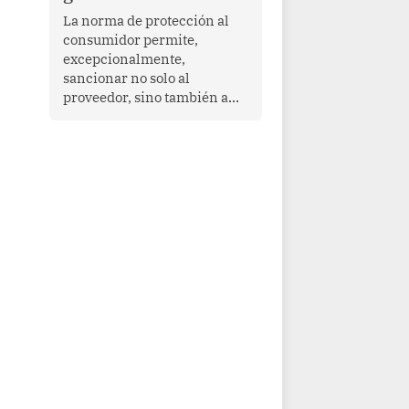
proyectar una imagen de
La norma de protección al
cooperación en una región
consumidor permite,
que enfrenta desafíos en
excepcionalmente,
materia de desarrollo,
sancionar no solo al
cohesión social y
proveedor, sino también a
gobernabilidad.
las personas naturales que
ejercen su dirección,
gerencia o administración,
siempre que estas personas
hayan participado con dolo o
culpa inexcusable en el
planeamiento, la realización
o la ejecución de la
infracción. En un caso
reciente, Indecopi sancionó
al gerente de un proveedor
de servicios de
entretenimiento por la
frustrada realización de un
meet and greet con Lionel
Messi, cuya presencia fue