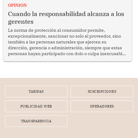
enfrenta desafíos en materia de desarrollo, cohesión
OPINION
social y gobernabilidad.
Cuando la responsabilidad alcanza a los
gerentes
La norma de protección al consumidor permite,
excepcionalmente, sancionar no solo al proveedor, sino
también a las personas naturales que ejercen su
dirección, gerencia o administración, siempre que estas
personas hayan participado con dolo o culpa inexcusable
en el planeamiento, la realización o la ejecución de la
infracción. En un caso reciente, Indecopi sancionó al
gerente de un proveedor de servicios de entretenimiento
por la frustrada realización de un meet and greet con
Lionel Messi, cuya presencia fue ofrecida, a su vez, por el
gerente de la empresa promotora en una entrevista
TARIFAS
SUSCRIPCIONES
radial.
PUBLICIDAD WEB
OPERADORES
TRANSPARENCIA