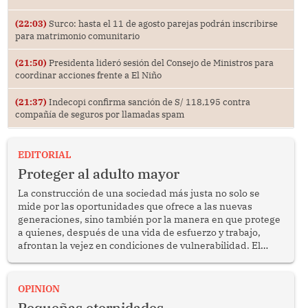
(22:03)
Surco: hasta el 11 de agosto parejas podrán inscribirse
para matrimonio comunitario
(21:50)
Presidenta lideró sesión del Consejo de Ministros para
coordinar acciones frente a El Niño
(21:37)
Indecopi confirma sanción de S/ 118,195 contra
compañía de seguros por llamadas spam
EDITORIAL
Proteger al adulto mayor
La construcción de una sociedad más justa no solo se
mide por las oportunidades que ofrece a las nuevas
generaciones, sino también por la manera en que protege
a quienes, después de una vida de esfuerzo y trabajo,
afrontan la vejez en condiciones de vulnerabilidad. El
anuncio formulado por la presidenta de la república,
Keiko Fujimori, de incrementar de 350 a 700 soles
bimestrales el subsidio que reciben los beneficiarios del
OPINION
programa Pensión 65 abre una oportunidad para
Pequeñas eternidades