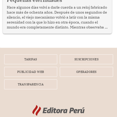
reflexionar sobre la importancia de fortalecer las políticas
públicas dirigidas a los adultos mayores en pobreza.
Hace algunos días volví a darle cuerda a un reloj fabricado
hace más de ochenta años. Después de unos segundos de
silencio, el viejo mecanismo volvió a latir con la misma
serenidad con la que lo hizo en otra época, cuando el
mundo era completamente distinto. Mientras observaba el
lento movimiento de sus agujas pensé que algunas cosas
poseen una misteriosa capacidad para sobrevivir al
tiempo.
TARIFAS
SUSCRIPCIONES
PUBLICIDAD WEB
OPERADORES
TRANSPARENCIA