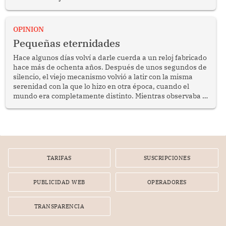
anuncio formulado por la presidenta de la república,
Keiko Fujimori, de incrementar de 350 a 700 soles
bimestrales el subsidio que reciben los beneficiarios del
OPINION
programa Pensión 65 abre una oportunidad para
Pequeñas eternidades
reflexionar sobre la importancia de fortalecer las políticas
públicas dirigidas a los adultos mayores en pobreza.
Hace algunos días volví a darle cuerda a un reloj fabricado
hace más de ochenta años. Después de unos segundos de
silencio, el viejo mecanismo volvió a latir con la misma
serenidad con la que lo hizo en otra época, cuando el
mundo era completamente distinto. Mientras observaba el
lento movimiento de sus agujas pensé que algunas cosas
poseen una misteriosa capacidad para sobrevivir al
tiempo.
TARIFAS
SUSCRIPCIONES
PUBLICIDAD WEB
OPERADORES
TRANSPARENCIA