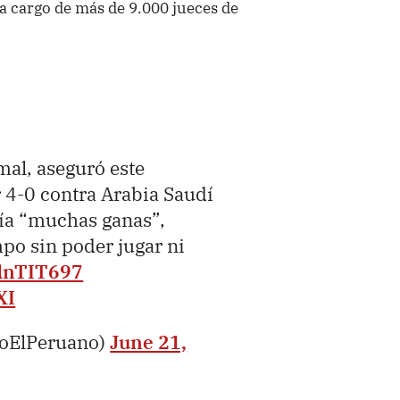
 a cargo de más de 9.000 jueces de
al, aseguró este
r 4-0 contra Arabia Saudí
nía “muchas ganas”,
po sin poder jugar ni
TdnTIT697
XI
ioElPeruano)
June 21,