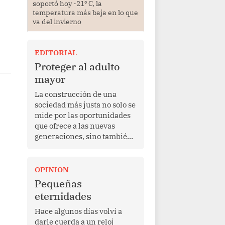
soportó hoy -21⁰ C, la
temperatura más baja en lo que
va del invierno
EDITORIAL
Proteger al adulto
mayor
La construcción de una
sociedad más justa no solo se
mide por las oportunidades
que ofrece a las nuevas
generaciones, sino también
por la manera en que
protege a quienes, después
de una vida de esfuerzo y
OPINION
trabajo, afrontan la vejez en
Pequeñas
condiciones de
eternidades
vulnerabilidad. El anuncio
formulado por la presidenta
Hace algunos días volví a
de la república, Keiko
darle cuerda a un reloj