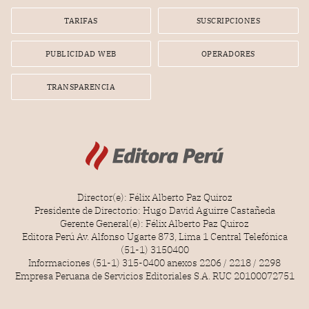
TARIFAS
SUSCRIPCIONES
PUBLICIDAD WEB
OPERADORES
TRANSPARENCIA
Director(e): Félix Alberto Paz Quiroz
Presidente de Directorio: Hugo David Aguirre Castañeda
Gerente General(e): Félix Alberto Paz Quiroz
Editora Perú Av. Alfonso Ugarte 873, Lima 1 Central Telefónica
(51-1) 3150400
Informaciones (51-1) 315-0400 anexos 2206 / 2218 / 2298
Empresa Peruana de Servicios Editoriales S.A. RUC 20100072751