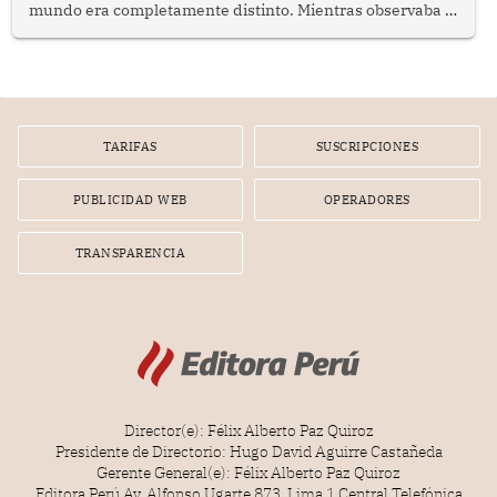
mundo era completamente distinto. Mientras observaba el
lento movimiento de sus agujas pensé que algunas cosas
poseen una misteriosa capacidad para sobrevivir al
tiempo.
TARIFAS
SUSCRIPCIONES
PUBLICIDAD WEB
OPERADORES
TRANSPARENCIA
Director(e): Félix Alberto Paz Quiroz
Presidente de Directorio: Hugo David Aguirre Castañeda
Gerente General(e): Félix Alberto Paz Quiroz
Editora Perú Av. Alfonso Ugarte 873, Lima 1 Central Telefónica