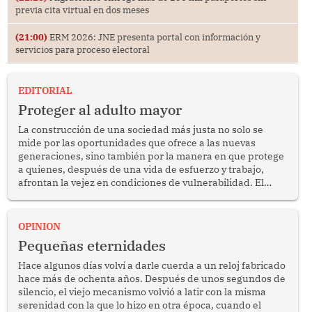
previa cita virtual en dos meses
(21:00)
ERM 2026: JNE presenta portal con información y
servicios para proceso electoral
EDITORIAL
Proteger al adulto mayor
La construcción de una sociedad más justa no solo se
mide por las oportunidades que ofrece a las nuevas
generaciones, sino también por la manera en que protege
a quienes, después de una vida de esfuerzo y trabajo,
afrontan la vejez en condiciones de vulnerabilidad. El
anuncio formulado por la presidenta de la república,
Keiko Fujimori, de incrementar de 350 a 700 soles
bimestrales el subsidio que reciben los beneficiarios del
OPINION
programa Pensión 65 abre una oportunidad para
Pequeñas eternidades
reflexionar sobre la importancia de fortalecer las políticas
públicas dirigidas a los adultos mayores en pobreza.
Hace algunos días volví a darle cuerda a un reloj fabricado
hace más de ochenta años. Después de unos segundos de
silencio, el viejo mecanismo volvió a latir con la misma
serenidad con la que lo hizo en otra época, cuando el