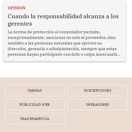
proyectar una imagen de cooperación en una región que
enfrenta desafíos en materia de desarrollo, cohesión
OPINION
social y gobernabilidad.
Cuando la responsabilidad alcanza a los
gerentes
La norma de protección al consumidor permite,
excepcionalmente, sancionar no solo al proveedor, sino
también a las personas naturales que ejercen su
dirección, gerencia o administración, siempre que estas
personas hayan participado con dolo o culpa inexcusable
en el planeamiento, la realización o la ejecución de la
infracción. En un caso reciente, Indecopi sancionó al
gerente de un proveedor de servicios de entretenimiento
por la frustrada realización de un meet and greet con
Lionel Messi, cuya presencia fue ofrecida, a su vez, por el
gerente de la empresa promotora en una entrevista
TARIFAS
SUSCRIPCIONES
radial.
PUBLICIDAD WEB
OPERADORES
TRANSPARENCIA