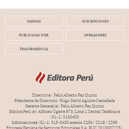
gerente de un proveedor de servicios de entretenimiento
por la frustrada realización de un meet and greet con
Lionel Messi, cuya presencia fue ofrecida, a su vez, por el
gerente de la empresa promotora en una entrevista
TARIFAS
SUSCRIPCIONES
radial.
PUBLICIDAD WEB
OPERADORES
TRANSPARENCIA
Director(e): Félix Alberto Paz Quiroz
Presidente de Directorio: Hugo David Aguirre Castañeda
Gerente General(e): Félix Alberto Paz Quiroz
Editora Perú Av. Alfonso Ugarte 873, Lima 1 Central Telefónica
(51-1) 3150400
Informaciones (51-1) 315-0400 anexos 2206 / 2218 / 2298
Empresa Peruana de Servicios Editoriales S.A. RUC 20100072751