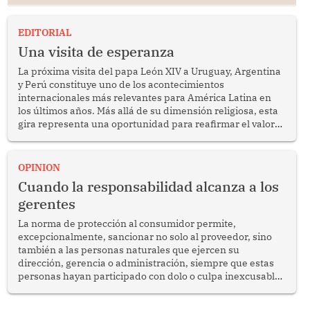
EDITORIAL
Una visita de esperanza
La próxima visita del papa León XIV a Uruguay, Argentina
y Perú constituye uno de los acontecimientos
internacionales más relevantes para América Latina en
los últimos años. Más allá de su dimensión religiosa, esta
gira representa una oportunidad para reafirmar el valor
del diálogo, fortalecer los vínculos entre los pueblos y
proyectar una imagen de cooperación en una región que
enfrenta desafíos en materia de desarrollo, cohesión
OPINION
social y gobernabilidad.
Cuando la responsabilidad alcanza a los
gerentes
La norma de protección al consumidor permite,
excepcionalmente, sancionar no solo al proveedor, sino
también a las personas naturales que ejercen su
dirección, gerencia o administración, siempre que estas
personas hayan participado con dolo o culpa inexcusable
en el planeamiento, la realización o la ejecución de la
infracción. En un caso reciente, Indecopi sancionó al