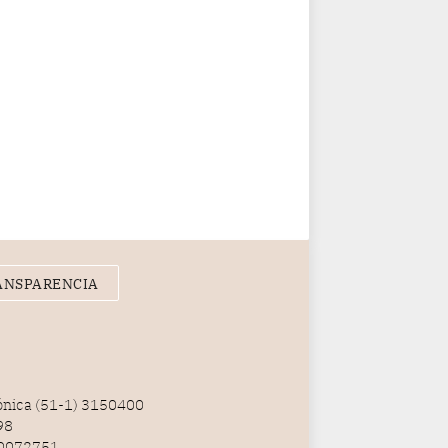
gerente de la empresa
promotora en una entrevista
radial.
ANSPARENCIA
fónica (51-1) 3150400
98
100072751