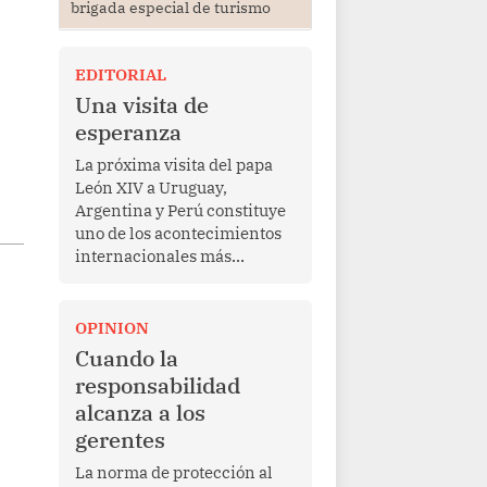
brigada especial de turismo
EDITORIAL
Una visita de
esperanza
La próxima visita del papa
León XIV a Uruguay,
Argentina y Perú constituye
uno de los acontecimientos
internacionales más
relevantes para América
Latina en los últimos años.
Más allá de su dimensión
OPINION
religiosa, esta gira
Cuando la
representa una oportunidad
responsabilidad
para reafirmar el valor del
alcanza a los
diálogo, fortalecer los
gerentes
vínculos entre los pueblos y
proyectar una imagen de
La norma de protección al
cooperación en una región