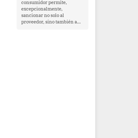
consumidor permite,
que enfrenta desafíos en
excepcionalmente,
materia de desarrollo,
sancionar no solo al
cohesión social y
proveedor, sino también a
gobernabilidad.
las personas naturales que
ejercen su dirección,
gerencia o administración,
siempre que estas personas
hayan participado con dolo o
culpa inexcusable en el
planeamiento, la realización
o la ejecución de la
infracción. En un caso
reciente, Indecopi sancionó
al gerente de un proveedor
de servicios de
entretenimiento por la
frustrada realización de un
meet and greet con Lionel
Messi, cuya presencia fue
ofrecida, a su vez, por el