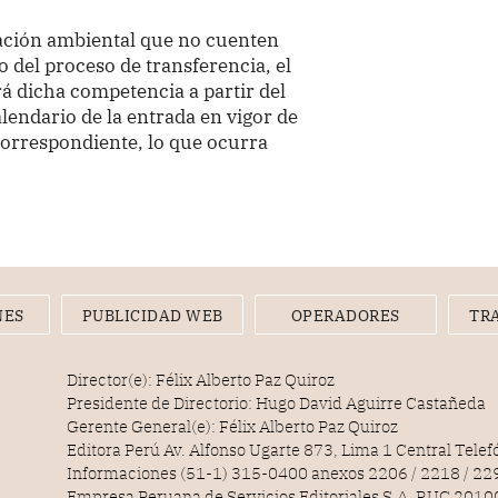
icación ambiental que no cuenten
o del proceso de transferencia, el
á dicha competencia a partir del
alendario de la entrada en vigor de
 correspondiente, lo que ocurra
NES
PUBLICIDAD WEB
OPERADORES
TR
Director(e): Félix Alberto Paz Quiroz
Presidente de Directorio: Hugo David Aguirre Castañeda
Gerente General(e): Félix Alberto Paz Quiroz
Editora Perú Av. Alfonso Ugarte 873, Lima 1 Central Tele
Informaciones (51-1) 315-0400 anexos 2206 / 2218 / 22
Empresa Peruana de Servicios Editoriales S.A. RUC 20